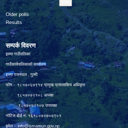
Older polls
Results
सम्पर्क विवरण
इस्मा गाउँपालिका
गाउँकार्यपालिकाको कार्यालय
इस्मा रजस्थल , गुल्मी
फोन - ९८५७०६७९१४ प्रमुख प्रशासकिय अधिकृत
९८५७०७२१०८ अध्यक्ष
९८५७०७२१०७ उपाध्यक्ष
नोटिस बोर्ड नं. १६१८०७०७०७९०१
इमेल -
info@ismamun.gov.np