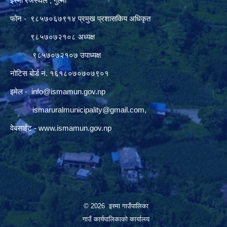
इस्मा रजस्थल , गुल्मी
फोन - ९८५७०६७९१४ प्रमुख प्रशासकिय अधिकृत
९८५७०७२१०८ अध्यक्ष
९८५७०७२१०७ उपाध्यक्ष
नोटिस बोर्ड नं. १६१८०७०७०७९०१
इमेल -
info@ismamun.gov.np
ismaruralmunicipality@gmail.com
,
वेबसाईट -
www.ismamun.gov.np
© 2026 इस्मा गाउँपालिका
गाउँ कार्यपालिकाको कार्यालय