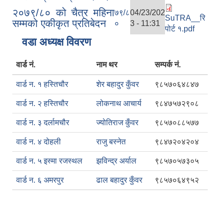
२०७९/८० को चैत्र महिना
७९/८
04/23/202
SuTRA__रि
सम्मको एकीकृत प्रतिबेदन
०
3 - 11:31
पोर्ट १.pdf
वडा अध्यक्ष विवरण
वार्ड नं.
नाम थर
सम्पर्क नं.
वार्ड न. १ हस्तिचौर
शेर बहादुर कुँवर
९८५७०६४८४७
वार्ड न. २ हस्तिचौर
लोकनाथ आचार्य
९८४७५७२९०८
वार्ड न. ३ दर्लामचौर
ज्योतिराज कुँवर
९८५७०८८५७७
वार्ड न. ४ दोहली
राजु बस्नेत
९८४७२०४२०४
वार्ड न. ५ इस्मा रजस्थल
झविन्द्र अर्याल
९८५७०५७३०५
वार्ड न. ६ अमरपुर
ढाल बहादुर कुँवर
९८५७०६४९५२