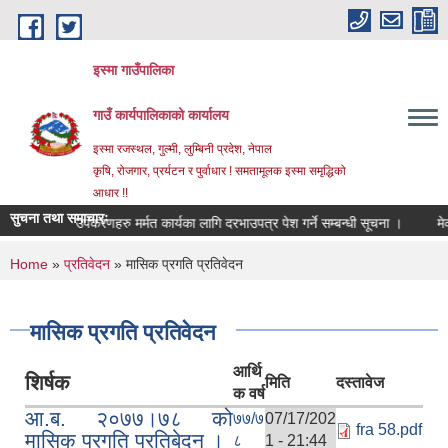
Skip to main content
इस्मा गाउँपालिका
गाउँ कार्यपालिकाको कार्यालय
इस्मा रजस्थल, गुल्मी, लुम्बिनी प्रदेश, नेपाल
कृषि, रोजगार, प्रर्यटन र पुर्वाधार ! समतामूलक इस्मा समृद्धिको
आधार !!
सुचना तथा समाचारः
र लगायतका उपकरणहरु मर्मत कार्यका लागि दरभाउपत्र पेश गर्ने सम्बन्धी सूचना ।
मेकानिक
You are here
Home
»
प्रतिवेदन
» मासिक प्रगति प्रतिवेदन
मासिक प्रगति प्रतिवेदन
आर्थि
शिर्षक
मिति
दस्तावेज
क वर्ष
आ.ब. २०७७।७८ को
७७/७
07/17/202
fra 58.pdf
मासिक प्रगति प्रतिबेदन ।
८
1 - 21:44