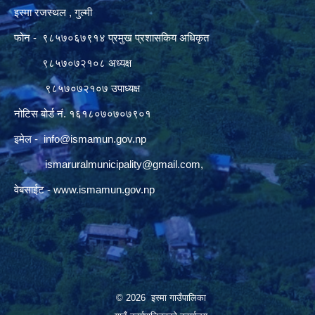
इस्मा रजस्थल , गुल्मी
फोन - ९८५७०६७९१४ प्रमुख प्रशासकिय अधिकृत
९८५७०७२१०८ अध्यक्ष
९८५७०७२१०७ उपाध्यक्ष
नोटिस बोर्ड नं. १६१८०७०७०७९०१
इमेल -
info@ismamun.gov.np
ismaruralmunicipality@gmail.com
,
वेबसाईट -
www.ismamun.gov.np
© 2026 इस्मा गाउँपालिका