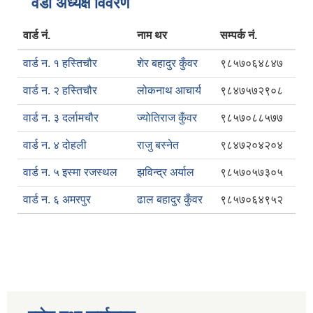
वडा अध्यक्ष विवरण
वार्ड नं.
नाम थर
सम्पर्क नं.
वार्ड न. १ हस्तिचौर
शेर बहादुर कुँवर
९८५७०६४८४७
वार्ड न. २ हस्तिचौर
लोकनाथ आचार्य
९८४७५७२९०८
वार्ड न. ३ दर्लामचौर
ज्योतिराज कुँवर
९८५७०८८५७७
वार्ड न. ४ दोहली
राजु बस्नेत
९८४७२०४२०४
वार्ड न. ५ इस्मा रजस्थल
झविन्द्र अर्याल
९८५७०५७३०५
वार्ड न. ६ अमरपुर
ढाल बहादुर कुँवर
९८५७०६४९५२