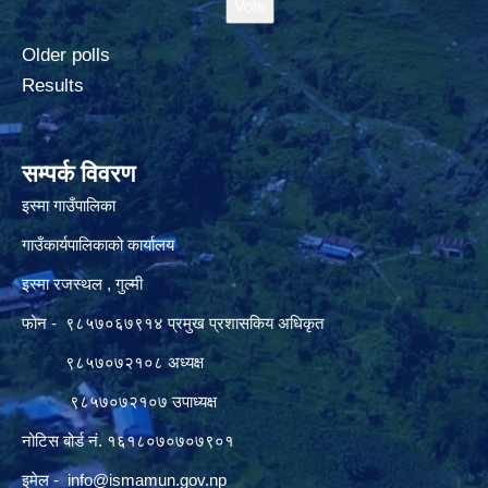
Older polls
Results
सम्पर्क विवरण
इस्मा गाउँपालिका
गाउँकार्यपालिकाको कार्यालय
इस्मा रजस्थल , गुल्मी
फोन - ९८५७०६७९१४ प्रमुख प्रशासकिय अधिकृत
९८५७०७२१०८ अध्यक्ष
९८५७०७२१०७ उपाध्यक्ष
नोटिस बोर्ड नं. १६१८०७०७०७९०१
इमेल -
info@ismamun.gov.np