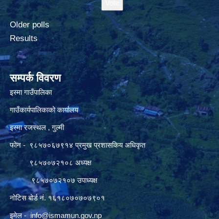
Older polls
Results
सम्पर्क विवरण
इस्मा गाउँपालिका
गाउँकार्यपालिकाको कार्यालय
इस्मा रजस्थल , गुल्मी
फोन - ९८५७०६७९१४ प्रमुख प्रशासकिय अधिकृत
९८५७०७२१०८ अध्यक्ष
९८५७०७२१०७ उपाध्यक्ष
नोटिस बोर्ड नं. १६१८०७०७०७९०१
इमेल -
info@ismamun.gov.np