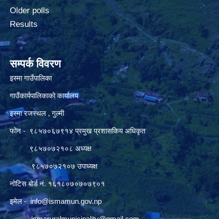
Older polls
Results
सम्पर्क विवरण
इस्मा गाउँपालिका
गाउँकार्यपालिकाको कार्यालय
इस्मा रजस्थल , गुल्मी
फोन - ९८५७०६७९१४ प्रमुख प्रशासकिय अधिकृत
९८५७०७२१०८ अध्यक्ष
९८५७०७२१०७ उपाध्यक्ष
नोटिस बोर्ड नं. १६१८०७०७०७९०१
इमेल -
info@ismamun.gov.np
ismaruralmunicipality@gmail.com
,