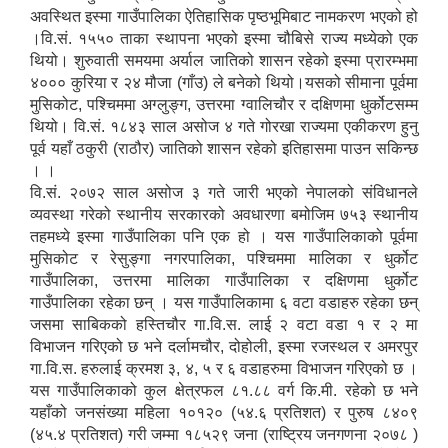
अवस्थित इस्मा गाउँपालिका ऐतिहासिक पृष्ठभूमिबाट नामकरण भएको हो
।वि.सं. १५५० ताका स्थापना भएको इस्मा चौबिसे राज्य मध्येको एक
थियो। शुरुवाती समयमा अर्याल जातिको शासन रहेको इस्मा प्रारम्भमा
४००० कुरिया र २४ मौजा (गाँउ) ले बनेको थियो।यसको सीमाना पूर्वमा
मुसिकोट, पश्चिममा अग्लुङ्ग, उत्तरमा ग्वालिचौर र दक्षिणमा धुर्कोटसम्म
थियो। वि.सं. १८४३ साल असोज ४ गते गोरखा राज्यमा एकीकरण हुनु
पूर्व यहाँ ठकुरी (राठौर) जातिको शासन रहेको इतिहासमा पाउन सकिन्छ
। ।
वि.सं. २०७२ साल असोज ३ गते जारी भएको नेपालको संविधानले
व्यवस्था गरेको स्थानीय सरकारको अवधारणा बमोजिम ७५३ स्थानीय
तहमध्ये इस्मा गाउँपालिका पनि एक हो । यस गाउँपालिकाको पूर्वमा
मुसिकोट र रेसुङ्गा नगरपालिका, पश्चिममा मालिका र धुर्कोट
गाउँपालिका, उत्तरमा मालिका गाउँपालिका र दक्षिणमा धुर्कोट
गाउँपालिका रहेका छन् । यस गाउँपालिकामा ६ वटा वडाहरु रहेका छन्
जसमा साबिकको हस्तिचौर गा.वि.स. लाई २ वटा वडा १ र २ मा
विभाजन गरिएको छ भने दर्लामचौर, दोहोली, इस्मा रजस्थल र अमरपुर
गा.वि.स. हरुलाई क्रमश ३, ४, ५ र ६ वडाहरुमा विभाजन गरिएको छ ।
यस गाउँपालिकाको कुल क्षेत्रफल ८१.८८ वर्ग कि.मी. रहेको छ भने
यहाँको जनसंख्या महिला १०१२० (५४.६ प्रतिशत) र पुरुष ८४०९
(४५.४ प्रतिशत) गरी जम्मा १८५२९ जना (राष्ट्रिय जनगणना २०७८ )