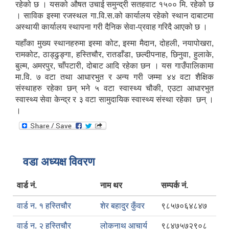
रहेको छ । यसको औषत उचाई समुन्द्री सतहवाट १५०० मि. रहेको छ
। साविक इस्मा रजस्थल गा.वि.स.को कार्यालय रहेको स्थान दाबाटमा
अस्थायी कार्यालय स्थापना गरी दैनिक सेवा-प्रवाह गरिदै आएको छ ।
यहाँका मुख्य स्थानहरुमा इस्मा कोट, इस्मा मैदान, दोहली, नयापोखरा,
रामकोट, ठाड्ढुङ्गा, हस्तिचौर, रातडाँडा, छल्दीपनाह, छिनुवा, हुलाके,
बुल्म, अमरपुर, चाँपटारी, दोबाट आदि रहेका छन । यस गाउँपालिकामा
मा.वि. ७ वटा तथा आधारभुत र अन्य गरी जम्मा ४४ वटा शैक्षिक
संस्थाहरु रहेका छन् भने ५ वटा स्वास्थ्य चौकी, एउटा आधारभुत
स्वास्थ्य सेवा केन्द्र र ३ वटा सामुदायिक स्वास्थ्य संस्था रहेका छन् ।
।
वडा अध्यक्ष विवरण
वार्ड नं.
नाम थर
सम्पर्क नं.
वार्ड न. १ हस्तिचौर
शेर बहादुर कुँवर
९८५७०६४८४७
वार्ड न. २ हस्तिचौर
लोकनाथ आचार्य
९८४७५७२९०८