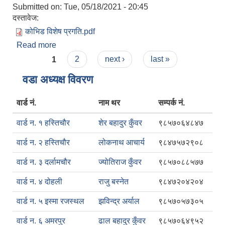
Submitted on:
Tue, 05/18/2021 - 20:45
दस्तावेज:
कोभिड विशेष प्रगति.pdf
Read more
about कोभिड-१९ दोस्रो विशेष प्रगति प्रतिवेदन
Pages
1
2
next ›
last »
वडा अध्यक्ष विवरण
वार्ड नं.
नाम थर
सम्पर्क नं.
वार्ड न. १ हस्तिचौर
शेर बहादुर कुँवर
९८५७०६४८४७
वार्ड न. २ हस्तिचौर
लोकनाथ आचार्य
९८४७५७२९०८
वार्ड न. ३ दर्लामचौर
ज्योतिराज कुँवर
९८५७०८८५७७
वार्ड न. ४ दोहली
राजु बस्नेत
९८४७२०४२०४
वार्ड न. ५ इस्मा रजस्थल
झविन्द्र अर्याल
९८५७०५७३०५
वार्ड न. ६ अमरपुर
ढाल बहादुर कुँवर
९८५७०६४९५२