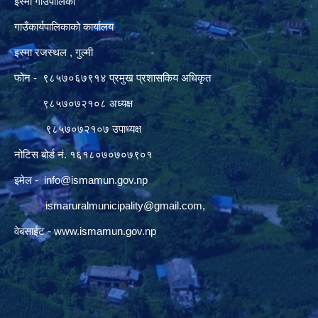
इस्मा गाउँपालिका
गाउँकार्यपालिकाको कार्यालय
इस्मा रजस्थल , गुल्मी
फोन - ९८५७०६७९१४ प्रमुख प्रशासकिय अधिकृत
९८५७०७२१०८ अध्यक्ष
९८५७०७२१०७ उपाध्यक्ष
नोटिस बोर्ड नं. १६१८०७०७०७९०१
इमेल -
info@ismamun.gov.np
ismaruralmunicipality@gmail.com
,
वेबसाईट -
www.ismamun.gov.np