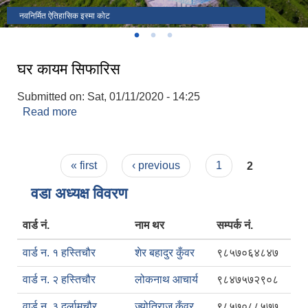
चापटारी फाट
नवनिर्मित ऐतिहासिक इस्मा कोट
इस्मा गाउँपालिको कार्यालय
घर कायम सिफारिस
Submitted on:
Sat, 01/11/2020 - 14:25
Read more
about घर कायम सिफारिस
Pages
« first
‹ previous
1
2
वडा अध्यक्ष विवरण
वार्ड नं.
नाम थर
सम्पर्क नं.
वार्ड न. १ हस्तिचौर
शेर बहादुर कुँवर
९८५७०६४८४७
वार्ड न. २ हस्तिचौर
लोकनाथ आचार्य
९८४७५७२९०८
वार्ड न. ३ दर्लामचौर
ज्योतिराज कुँवर
९८५७०८८५७७