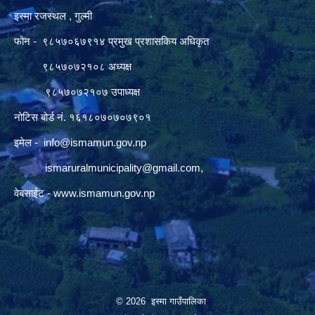
इस्मा रजस्थल , गुल्मी
फोन - ९८५७०६७९१४ प्रमुख प्रशासकिय अधिकृत
९८५७०७२१०८ अध्यक्ष
९८५७०७२१०७ उपाध्यक्ष
नोटिस बोर्ड नं. १६१८०७०७०७९०१
इमेल -
info@ismamun.gov.np
ismaruralmunicipality@gmail.com
,
वेबसाईट -
www.ismamun.gov.np
© 2026 इस्मा गाउँपालिका