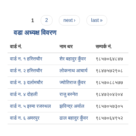
Pages
1
2
next ›
last »
वडा अध्यक्ष विवरण
वार्ड नं.
नाम थर
सम्पर्क नं.
वार्ड न. १ हस्तिचौर
शेर बहादुर कुँवर
९८५७०६४८४७
वार्ड न. २ हस्तिचौर
लोकनाथ आचार्य
९८४७५७२९०८
वार्ड न. ३ दर्लामचौर
ज्योतिराज कुँवर
९८५७०८८५७७
वार्ड न. ४ दोहली
राजु बस्नेत
९८४७२०४२०४
वार्ड न. ५ इस्मा रजस्थल
झविन्द्र अर्याल
९८५७०५७३०५
वार्ड न. ६ अमरपुर
ढाल बहादुर कुँवर
९८५७०६४९५२